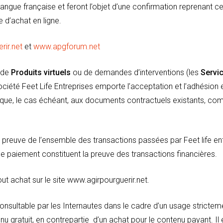
angue française et feront l’objet d’une confirmation reprenant c
 d’achat en ligne.
rir.net
et
www.apgforum.net
t de
Produits virtuels
ou de demandes d’interventions (les
Servi
ciété Feet Life Entreprises emporte l’acceptation et l’adhésion
 que, le cas échéant, aux documents contractuels existants, com
a preuve de l’ensemble des transactions passées par Feet life en
de paiement constituent la preuve des transactions financières.
t achat sur le site www.agirpourguerir.net.
consultable par les Internautes dans le cadre d’un usage strictem
enu gratuit, en contrepartie d’un achat pour le contenu payant. Il