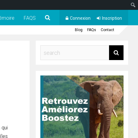
émoire
FAQS
Connexion
Inscription
Blog
FAQs
Contact
 qui
(les