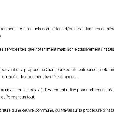
documents contractuels complétant et/ou amendant ces dernièr
.
les services tels que notamment mais non exclusivement l’install
l pouvant être proposé au Client par Feet life entreprises, notam
go, modèle de document, livre électronique…
 un ensemble logiciel) directement utilisé pour réaliser une tâc
ou formant un tout.
criture d’une œuvre commune, qui travail sur la procédure d’insta