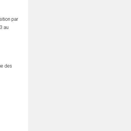
ition par
D3 au
ue des