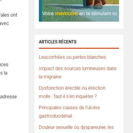
s
rales ont
 avec
ARTICLES RÉCENTS
Leucorrhées ou pertes blanches
vices
Impact des sources lumineuses dans
s la
la migraine
Dysfonction érectile ou érection
molle : faut-il s’en inquiéter ?
l’adresse
Principales causes de l’ulcère
gastroduodénal
.
Douleur sexuelle ou dyspareunie, les