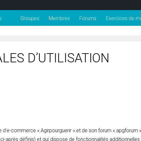
s
Groupes
Membres
Forums
Exercices de m
LES D’UTILISATION
site d’e-commerce « Agirpourguerir » et de son forum « apgforum »
 ci-après définis) et qui dispose de fonctionnalités additionnelles 