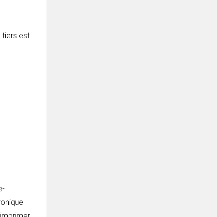
tiers est
e-
ronique
z imprimer