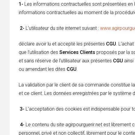
1-
Les informations contractuelles sont présentées en l
informations contractuelles au moment de la procédure
2-
L’utilisateur du site internet suivant :
www.agirpourgue
déclare avoir lu et accepté les présentes
CGU
. L’acha
que l’utilisation des
Services Clients
proposés par la so
et sans réserve de l’utilisateur aux présentes
CGU
ainsi
ou amendant les dites
CGU
.
La validation par le client de sa commande constitue l
et ce client. Les données enregistrées par le système 
3-
L’acceptation des cookies est indispensable pour tou
4-
Le contenu du site agirpourguerir.net est librement 
personnel, privé et non collectif, librement pour le cont