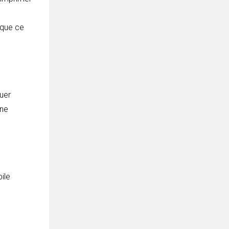
(que ce
uer
une
ile