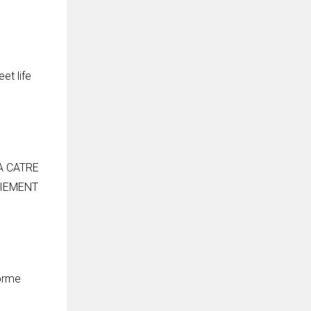
et life
A CATRE
AIEMENT
forme