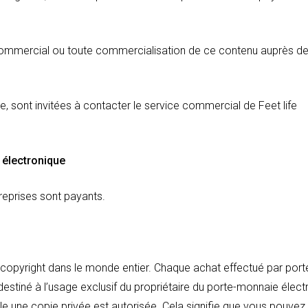
commercial ou toute commercialisation de ce contenu auprès de 
te, sont invitées à contacter le service commercial de Feet life
 électronique
treprises sont payants.
 copyright dans le monde entier. Chaque achat effectué par port
destiné à l’usage exclusif du propriétaire du porte-monnaie élect
eule une copie privée est autorisée. Cela signifie que vous pouve