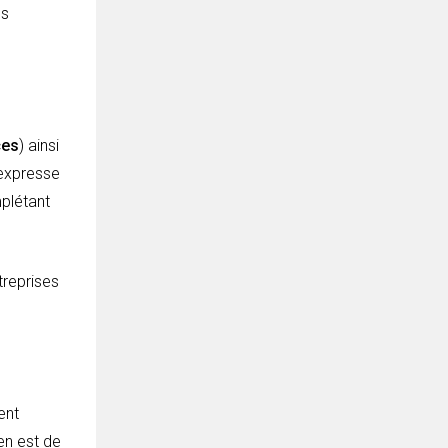
es
ces
) ainsi
 expresse
plétant
treprises
ent
 en est de