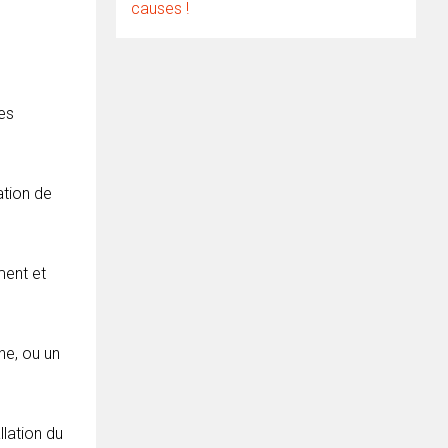
causes !
es
ation de
ment et
he, ou un
llation du