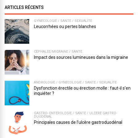
ARTICLES RÉCENTS
GYNÉCOLOGIE
/
SANTÉ
/
SEXUALITÉ
Leucorrhées ou pertes blanches
CÉPHALÉE/MIGRAINE
/
SANTÉ
Impact des sources lumineuses dans la migraine
ANDROLOGIE
/
GYNÉCOLOGIE
/
SANTÉ
/
SEXUALITÉ
Dysfonction érectile ou érection molle : faut-il s’en
inquiéter ?
GASTRO- ENTÉROLOGIE
/
SANTÉ
/
ULCÈRE GASTRO-
DUODÉNAL
Principales causes de l’ulcère gastroduodénal