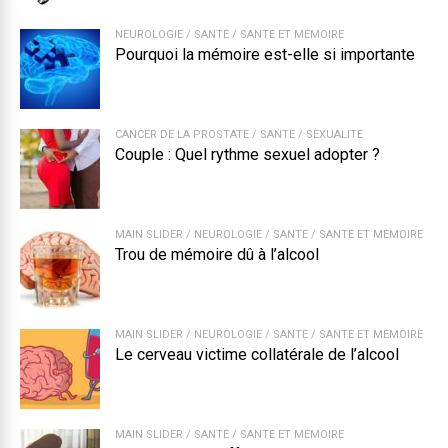
NEUROLOGIE
/
SANTÉ
/
SANTÉ ET MÉMOIRE
Pourquoi la mémoire est-elle si importante
CANCER DE LA PROSTATE
/
SANTÉ
/
SEXUALITÉ
Couple : Quel rythme sexuel adopter ?
MAIN SLIDER
/
NEUROLOGIE
/
SANTÉ
/
SANTÉ ET MÉMOIRE
Trou de mémoire dû à l’alcool
MAIN SLIDER
/
NEUROLOGIE
/
SANTÉ
/
SANTÉ ET MÉMOIRE
Le cerveau victime collatérale de l’alcool
MAIN SLIDER
/
SANTÉ
/
SANTÉ ET MÉMOIRE