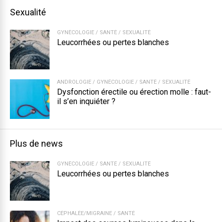
Sexualité
GYNÉCOLOGIE
/
SANTÉ
/
SEXUALITÉ
Leucorrhées ou pertes blanches
ANDROLOGIE
/
GYNÉCOLOGIE
/
SANTÉ
/
SEXUALITÉ
Dysfonction érectile ou érection molle : faut-
il s’en inquiéter ?
Plus de news
GYNÉCOLOGIE
/
SANTÉ
/
SEXUALITÉ
Leucorrhées ou pertes blanches
CÉPHALÉE/MIGRAINE
/
SANTÉ