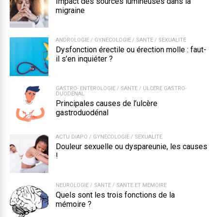
Impact des sources lumineuses dans la
migraine
ANDROLOGIE
/
GYNÉCOLOGIE
/
SANTÉ
/
SEXUALITÉ
Dysfonction érectile ou érection molle : faut-
il s’en inquiéter ?
GASTRO- ENTÉROLOGIE
/
SANTÉ
/
ULCÈRE GASTRO-
DUODÉNAL
Principales causes de l’ulcère
gastroduodénal
ACTU DIAPO
/
GYNÉCOLOGIE
/
SEXUALITÉ
Douleur sexuelle ou dyspareunie, les causes
!
NEUROLOGIE
/
SANTÉ
/
SANTÉ ET MÉMOIRE
Quels sont les trois fonctions de la
mémoire ?