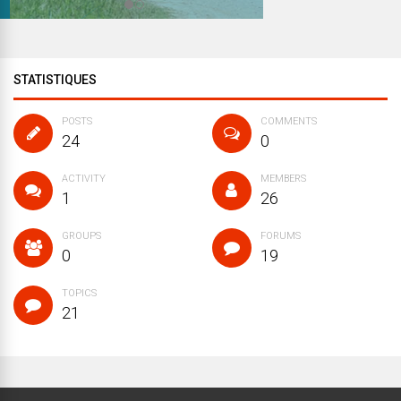
STATISTIQUES
POSTS
COMMENTS
24
0
ACTIVITY
MEMBERS
1
26
GROUPS
FORUMS
0
19
TOPICS
21