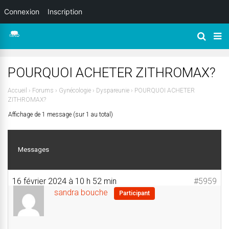
Connexion
Inscription
POURQUOI ACHETER ZITHROMAX?
Accueil
›
Forums
›
Gynécologie
›
Dyspareunie
›
POURQUOI ACHETER
ZITHROMAX?
Affichage de 1 message (sur 1 au total)
Messages
16 février 2024 à 10 h 52 min
#5959
sandra bouche
Participant